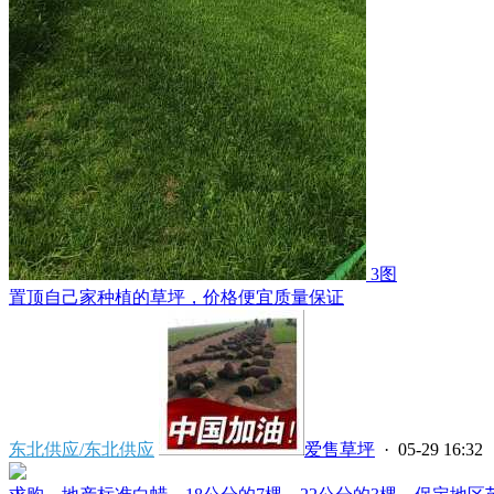
3图
置顶
自己家种植的草坪，价格便宜质量保证
东北供应/东北供应
爱售草坪
· 05-29 16:32