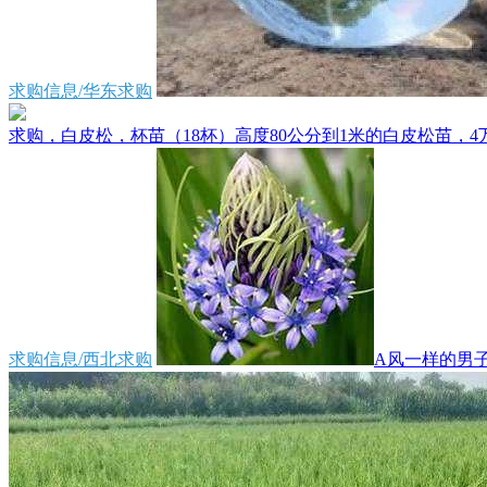
求购信息/华东求购
求购，白皮松，杯苗（18杯）高度80公分到1米的白皮松苗，4万
求购信息/西北求购
A风一样的男