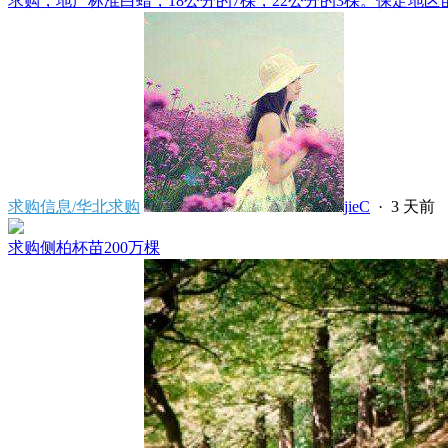
求购，地产标准白蜡，18公分的7棵，22公分的3棵。保定地区苗
求购信息/华北求购
jieC
·
3 天前
求购侧柏杯苗200万棵