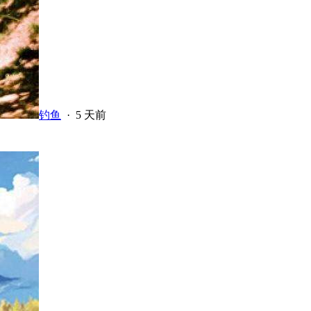
钓鱼
·
5 天前