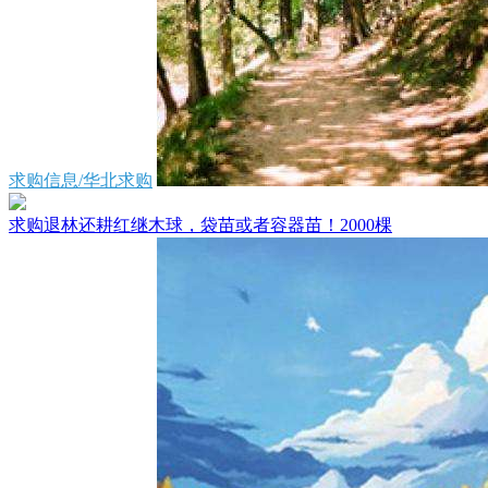
求购信息/华北求购
求购退林还耕红继木球，袋苗或者容器苗！2000棵