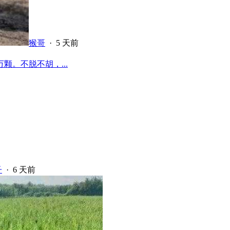
猴哥
·
5 天前
颗。不脱不胡，...
子
·
6 天前