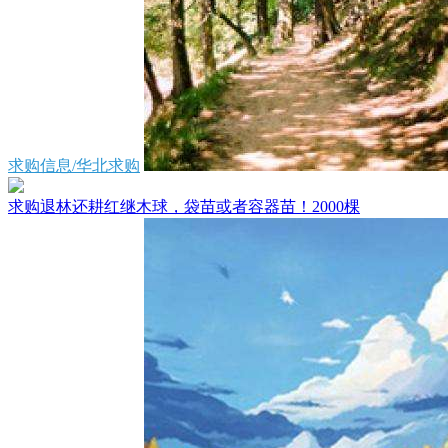
求购信息/华北求购
求购退林还耕红继木球，袋苗或者容器苗！2000棵