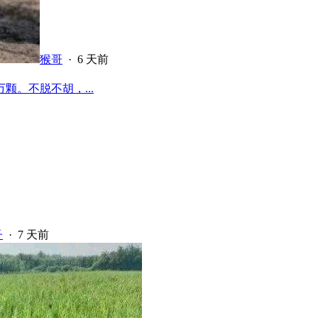
猴哥
·
6 天前
颗。不脱不胡，...
子
·
7 天前