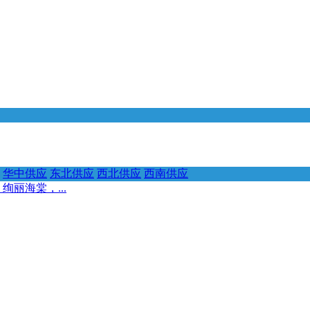
华中供应
东北供应
西北供应
西南供应
绚丽海棠，...