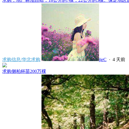
求购，地产标准白蜡，18公分的7棵，22公分的3棵。保定地区苗
求购信息/华北求购
jieC
·
4 天前
求购侧柏杯苗200万棵