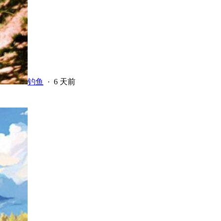
钓鱼
·
6 天前