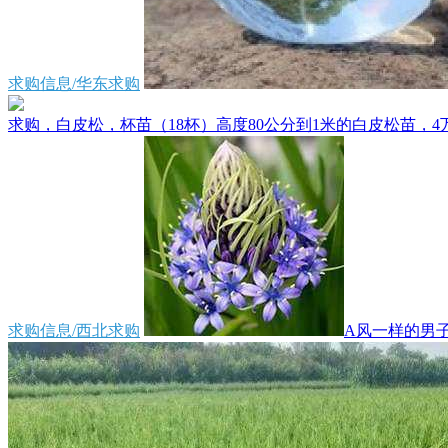
求购信息/华东求购
求购，白皮松，杯苗（18杯）高度80公分到1米的白皮松苗，4万
求购信息/西北求购
A风一样的男