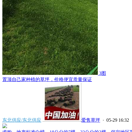
3图
置顶
自己家种植的草坪，价格便宜质量保证
东北供应/东北供应
爱售草坪
· 05-29 16:32