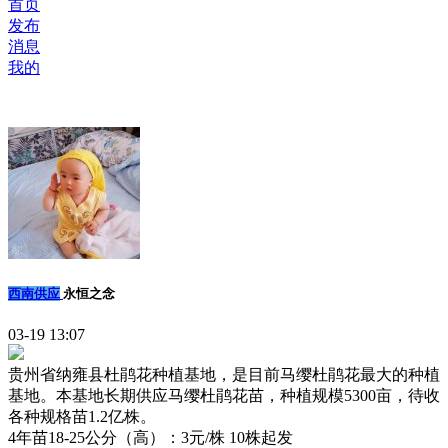
首页
发布
消息
我的
西南供应
永恒之念
03-19 13:07
贵州省纳雍县杜鹃花种植基地，是目前马缨杜鹃花最大的种植
基地。本基地长期供应马缨杜鹃花苗，种植规模5300亩，待收
各种规格苗1.2亿株。
4年苗18-25公分（高）：3元/株 10株起发