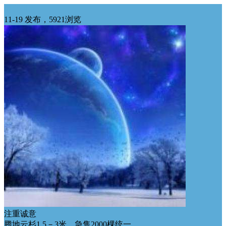
西北供应
11-19 发布，5921浏览
注重诚意
腾地云杉1.5－3米。急售2000棵统一