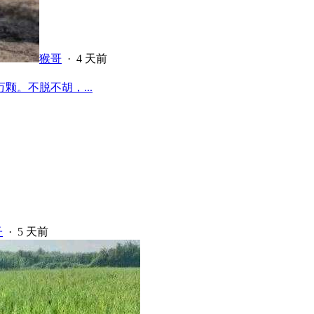
猴哥
·
4 天前
颗。不脱不胡，...
子
·
5 天前