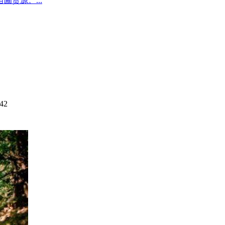
圃货源。...
42