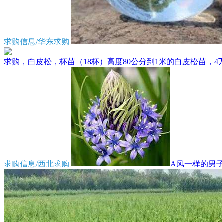
求购信息/华东求购
求购，白皮松，杯苗（18杯）高度80公分到1米的白皮松苗，4万
求购信息/西北求购
A风一样的男