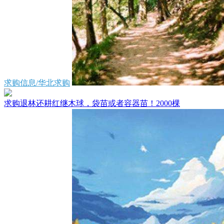
求购信息/华北求购
求购退林还耕红继木球，袋苗或者容器苗！2000棵