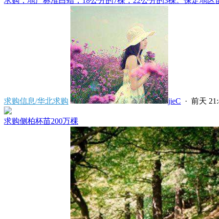
求购，地产标准白蜡，18公分的7棵，22公分的3棵。保定地区苗
求购信息/华北求购
jieC
·
前天 21:
求购侧柏杯苗200万棵