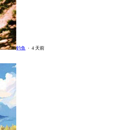
钓鱼
·
4 天前