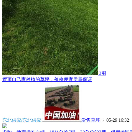
3图
置顶
自己家种植的草坪，价格便宜质量保证
东北供应/东北供应
爱售草坪
· 05-29 16:32