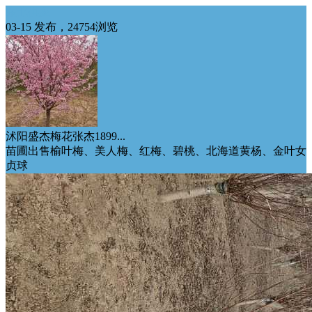
东北供应
03-15 发布，24754浏览
沭阳盛杰梅花张杰1899...
苗圃出售榆叶梅、美人梅、红梅、碧桃、北海道黄杨、金叶女
贞球