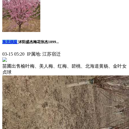
东北供应
沭阳盛杰梅花张杰1899...
03-15 05:20 IP属地: 江苏宿迁
苗圃出售榆叶梅、美人梅、红梅、碧桃、北海道黄杨、金叶女
贞球