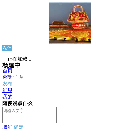
私信
正在加载...
杨建中
首页
发布：1 条
分类
发布
消息
我的
随便说点什么
取消
确定