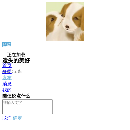
私信
正在加载...
遗失的美好
首页
发布：2 条
分类
发布
消息
我的
随便说点什么
取消
确定