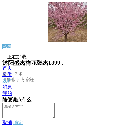
私信
正在加载...
沭阳盛杰梅花张杰1899...
首页
发布：2 条
分类
IP属地: 江苏宿迁
发布
消息
我的
随便说点什么
取消
确定