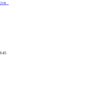
8...
8:45