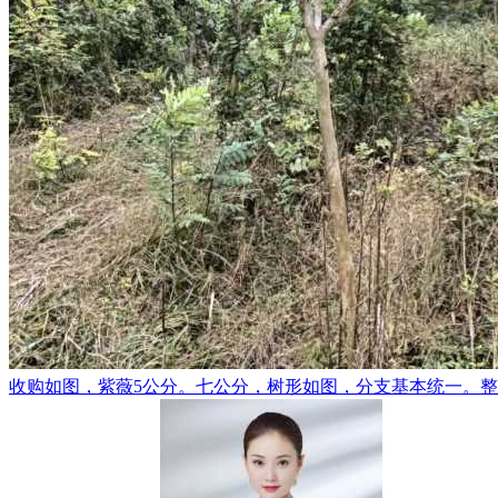
收购如图，紫薇5公分。七公分，树形如图，分支基本统一。整车