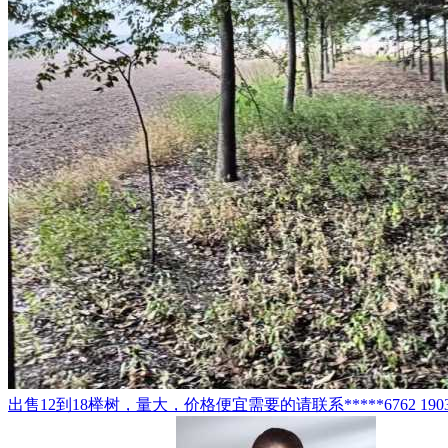
出售12到18榉树，量大，价格便宜需要的请联系*****6762 19032