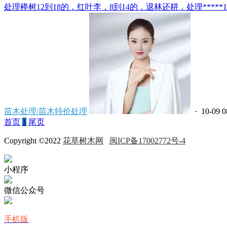
处理榉树12到18的，红叶李，8到14的，退林还耕，处理*****121
苗木处理/苗木特价处理
· 10-09 0
首页
1
尾页
Copyright ©2022
花草树木网
闽ICP备17002772号-4
小程序
微信公众号
手机版