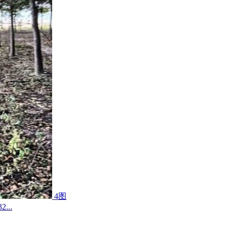
4图
...