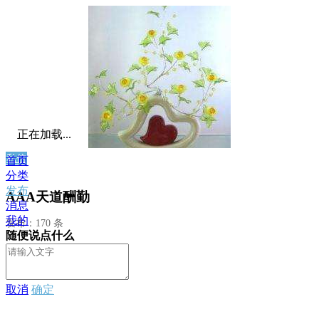
正在加载...
私信
首页
分类
发布
AAA天道酬勤
消息
我的
发布：170 条
随便说点什么
取消
确定