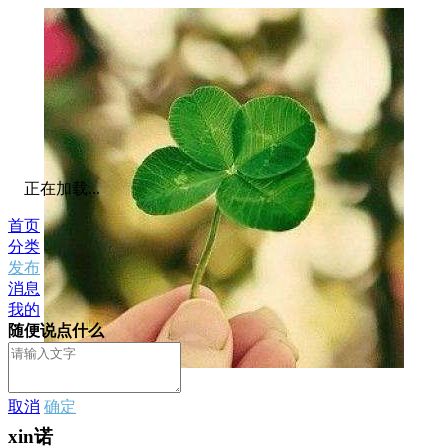
正在加载...
首页
分类
发布
消息
我的
随便说点什么
私信
取消
确定
xin诺